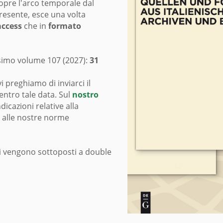
copre l'arco temporale dal
esente, esce una volta
access
che in
formato
ssimo volume 107 (2027):
31
vi preghiamo di inviarci il
entro tale data. Sul
nostro
dicazioni relative alla
e alle nostre norme
fici vengono sottoposti a double