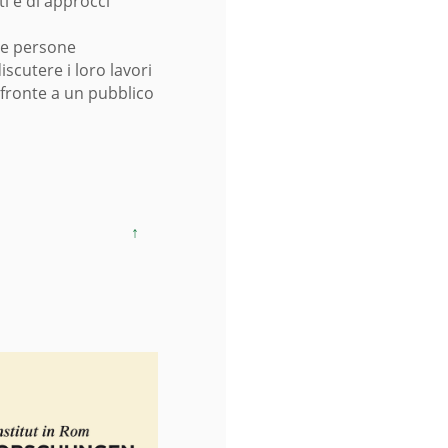
 e di approcci
le persone
scutere i loro lavori
 fronte a un pubblico
↑