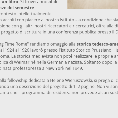
 un libro
. Si troveranno
al di
nze del semestre
contesto intellettualmente
 accolti con piacere al nostro Istituto – a condizione che sia
ione con gli altri nostri ricercatori e ricercatrici, oltre alla d
 progetto di scrittura in una conferenza pubblica presso il D
iting Time Rome" rendiamo omaggio alla
storica tedesco-am
dal 1924 al 1926 lavorò presso l'Istituto Storico Prussiano, l'
Roma. La storica medievista non poté realizzare le proprie am
lica di Weimar né nella Germania nazista. Soltanto dopo la
ordinata professoressa a New York nel 1949.
alla fellowship dedicata a Helene Wieruszowski, si prega di 
gando una descrizione del progetto di 1–2 pagine. Non vi so
siamo che il programma di residenza non prevede alcun sost