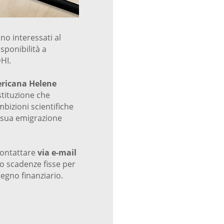
no interessati al
isponibilità a
HI.
ericana Helene
istituzione che
bizioni scientifiche
 sua emigrazione
contattare
via e-mail
no scadenze fisse per
egno finanziario.