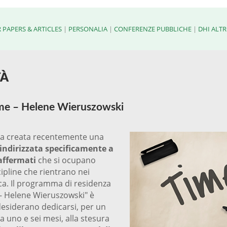
 PAPERS & ARTICLES
|
PERSONALIA
|
CONFERENZE PUBBLICHE
|
DHI ALT
TÀ
me – Helene Wieruszowski
ta creata recentemente una
ndirizzata specificamente a
affermati
che si ocupano
cipline che rientrano nei
rca. Il programma di residenza
– Helene Wieruszowski" è
desiderano dedicarsi, per un
 uno e sei mesi, alla stesura