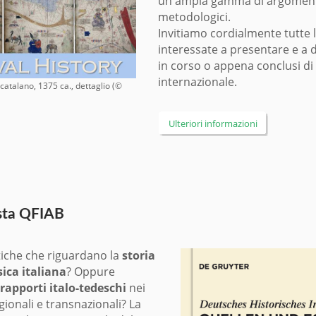
un'ampia gamma di argomenti
metodologici.
Invitiamo cordialmente tutte 
interessate a presentare e a di
in corso o appena conclusi di
internazionale.
atalano, 1375 ca., dettaglio (©
Ulteriori informazioni
ista QFIAB
tiche che riguardano la
storia
sica italiana
? Oppure
rapporti italo-tedeschi
nei
gionali e transnazionali? La