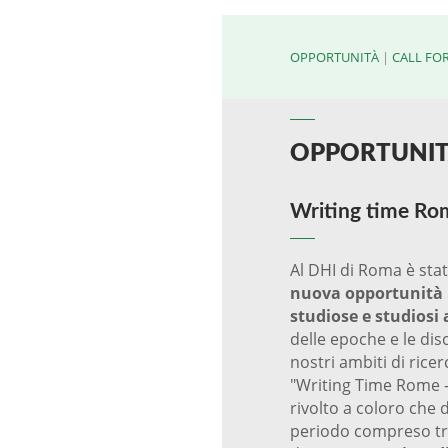
OPPORTUNITÀ
|
CALL FOR
OPPORTUNI
Writing time Ro
Al DHI di Roma è sta
nuova opportunità i
studiose e studiosi 
delle epoche e le dis
nostri ambiti di rice
"Writing Time Rome 
rivolto a coloro che 
periodo compreso tra