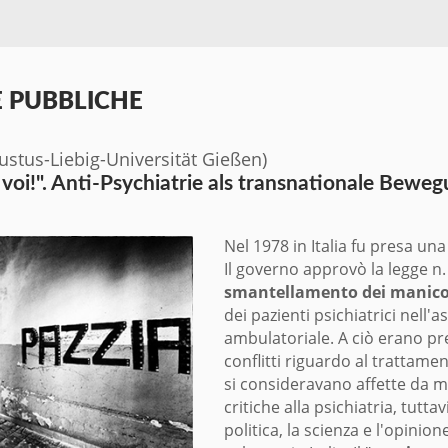
 PUBBLICHE
stus-Liebig-Universität Gießen)
te voi!". Anti-Psychiatrie als transnationale Bew
Nel 1978 in Italia fu presa un
Il governo approvò la legge n.
smantellamento dei manic
dei pazienti psichiatrici nell'
ambulatoriale. A ciò erano pr
conflitti riguardo al trattame
si consideravano affette da ma
critiche alla psichiatria, tutta
politica, la scienza e l'opinio