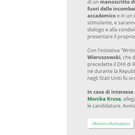
di un
manoscritto di
fuori delle incombe
accademico
e in un 
stimolante, e saranno
dialogo e alla condivis
presentare il proprio
Con l'iniziativa "Wr
Wieruszowski
, che 
precedette il DHI di 
né durante la Repubb
negli Stati Uniti fu 
In caso di interesse
Monika Kruse
, alle
le candidature. Avvi
Ulteriori informazioni