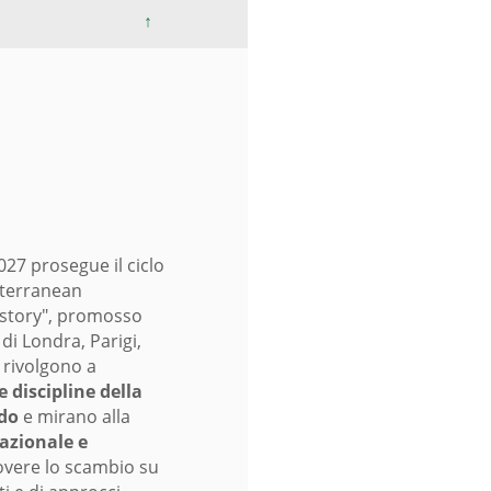
↑
27 prosegue il ciclo
iterranean
istory", promosso
 di Londra, Parigi,
 rivolgono a
e discipline della
ado
e mirano alla
azionale e
vere lo scambio su